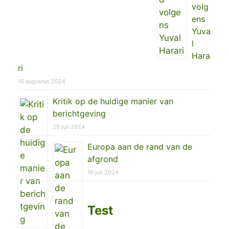
volg
ens
Yuva
l
Hara
ri
16 augustus 2024
Kritik op de huidige manier van
berichtgeving
29 juli 2024
Europa aan de rand van de
afgrond
16 juli 2024
Test