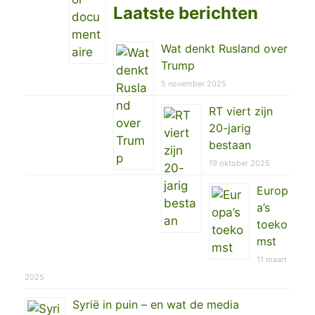
Laatste berichten
Wat denkt Rusland over
Trump
5 november 2025
RT viert zijn
20-jarig
bestaan
19 oktober 2025
Europ
a’s
toeko
mst
11 maart
2025
Syrië in puin – en wat de media