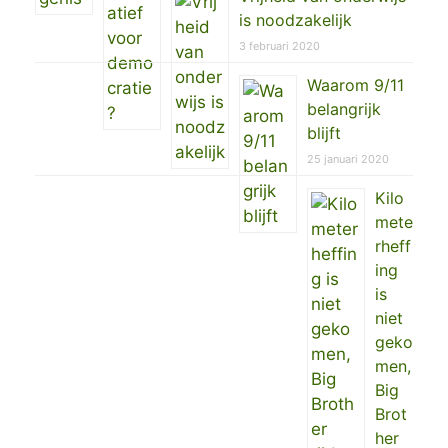
is noodzakelijk
3 februari 2020
Waarom 9/11
belangrijk
blijft
25 januari 2020
Kilo
mete
rheff
ing
is
niet
geko
men,
Big
Brot
her