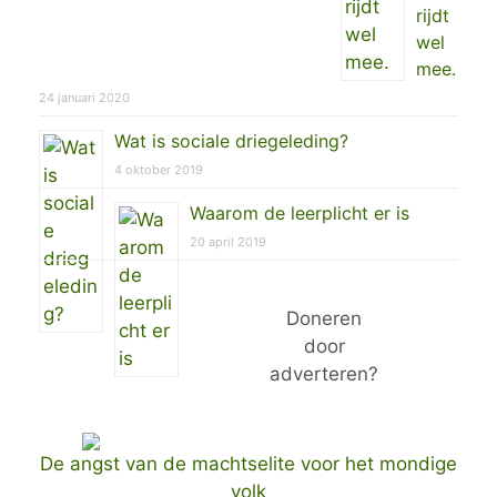
rijdt
wel
mee.
24 januari 2020
Wat is sociale driegeleding?
4 oktober 2019
Waarom de leerplicht er is
20 april 2019
Doneren
door
adverteren?
De angst van de machtselite voor het mondige
volk