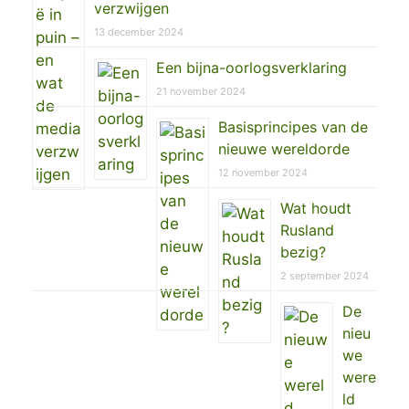
verzwijgen
13 december 2024
Een bijna-oorlogsverklaring
21 november 2024
Basisprincipes van de
nieuwe wereldorde
12 november 2024
Wat houdt
Rusland
bezig?
2 september 2024
De
nieu
we
were
ld